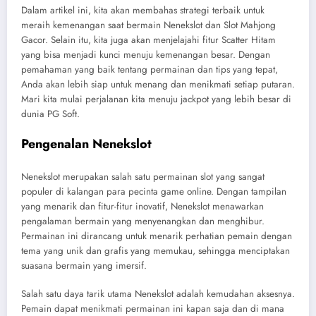
Dalam artikel ini, kita akan membahas strategi terbaik untuk
meraih kemenangan saat bermain Nenekslot dan Slot Mahjong
Gacor. Selain itu, kita juga akan menjelajahi fitur Scatter Hitam
yang bisa menjadi kunci menuju kemenangan besar. Dengan
pemahaman yang baik tentang permainan dan tips yang tepat,
Anda akan lebih siap untuk menang dan menikmati setiap putaran.
Mari kita mulai perjalanan kita menuju jackpot yang lebih besar di
dunia PG Soft.
Pengenalan Nenekslot
Nenekslot merupakan salah satu permainan slot yang sangat
populer di kalangan para pecinta game online. Dengan tampilan
yang menarik dan fitur-fitur inovatif, Nenekslot menawarkan
pengalaman bermain yang menyenangkan dan menghibur.
Permainan ini dirancang untuk menarik perhatian pemain dengan
tema yang unik dan grafis yang memukau, sehingga menciptakan
suasana bermain yang imersif.
Salah satu daya tarik utama Nenekslot adalah kemudahan aksesnya.
Pemain dapat menikmati permainan ini kapan saja dan di mana