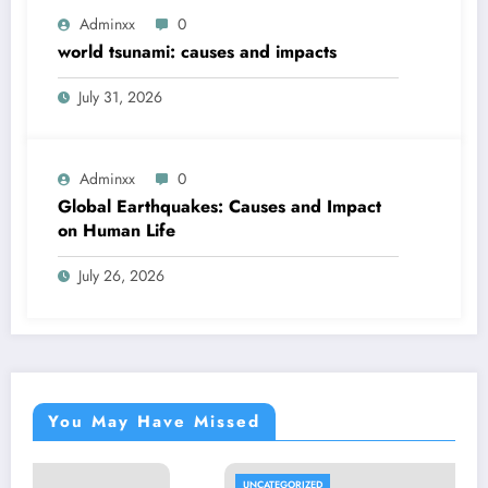
Adminxx
0
world tsunami: causes and impacts
July 31, 2026
Adminxx
0
Global Earthquakes: Causes and Impact
on Human Life
July 26, 2026
You May Have Missed
UNCATEGORIZED