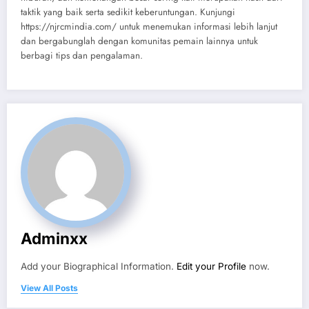
taktik yang baik serta sedikit keberuntungan. Kunjungi
https://njrcmindia.com/ untuk menemukan informasi lebih lanjut
dan bergabunglah dengan komunitas pemain lainnya untuk
berbagi tips dan pengalaman.
Adminxx
Add your Biographical Information.
Edit your Profile
now.
View All Posts