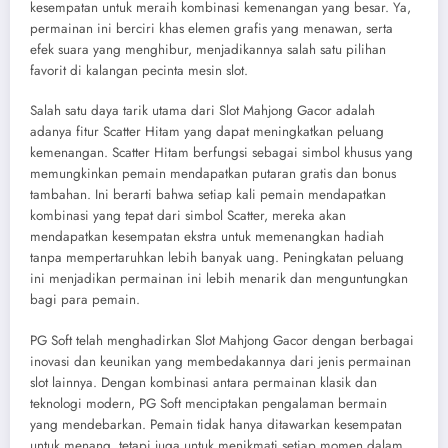
kesempatan untuk meraih kombinasi kemenangan yang besar. Ya,
permainan ini berciri khas elemen grafis yang menawan, serta
efek suara yang menghibur, menjadikannya salah satu pilihan
favorit di kalangan pecinta mesin slot.
Salah satu daya tarik utama dari Slot Mahjong Gacor adalah
adanya fitur Scatter Hitam yang dapat meningkatkan peluang
kemenangan. Scatter Hitam berfungsi sebagai simbol khusus yang
memungkinkan pemain mendapatkan putaran gratis dan bonus
tambahan. Ini berarti bahwa setiap kali pemain mendapatkan
kombinasi yang tepat dari simbol Scatter, mereka akan
mendapatkan kesempatan ekstra untuk memenangkan hadiah
tanpa mempertaruhkan lebih banyak uang. Peningkatan peluang
ini menjadikan permainan ini lebih menarik dan menguntungkan
bagi para pemain.
PG Soft telah menghadirkan Slot Mahjong Gacor dengan berbagai
inovasi dan keunikan yang membedakannya dari jenis permainan
slot lainnya. Dengan kombinasi antara permainan klasik dan
teknologi modern, PG Soft menciptakan pengalaman bermain
yang mendebarkan. Pemain tidak hanya ditawarkan kesempatan
untuk menang, tetapi juga untuk menikmati setiap momen dalam