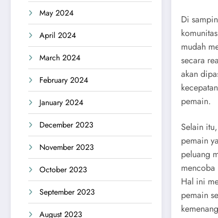
May 2024
Di sampin
komunitas
April 2024
mudah men
March 2024
secara re
akan dipa
February 2024
kecepatan
pemain.
January 2024
December 2023
Selain it
pemain ya
November 2023
peluang m
mencoba m
October 2023
Hal ini m
September 2023
pemain se
kemenang
August 2023