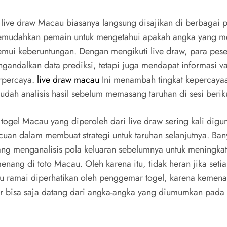
i live draw Macau biasanya langsung disajikan di berbagai p
emudahkan pemain untuk mengetahui apakah angka yang m
emui keberuntungan. Dengan mengikuti live draw, para peser
gandalkan data prediksi, tetapi juga mendapat informasi va
rpercaya.
live draw macau
Ini menambah tingkat kepercaya
ah analisis hasil sebelum memasang taruhan di sesi berik
 togel Macau yang diperoleh dari live draw sering kali dig
cuan dalam membuat strategi untuk taruhan selanjutnya. Ban
ng menganalisis pola keluaran sebelumnya untuk meningka
nang di toto Macau. Oleh karena itu, tidak heran jika setia
lu ramai diperhatikan oleh penggemar togel, karena kemen
r bisa saja datang dari angka-angka yang diumumkan pad