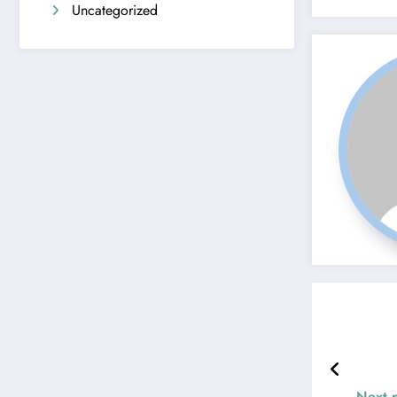
Uncategorized
Next 