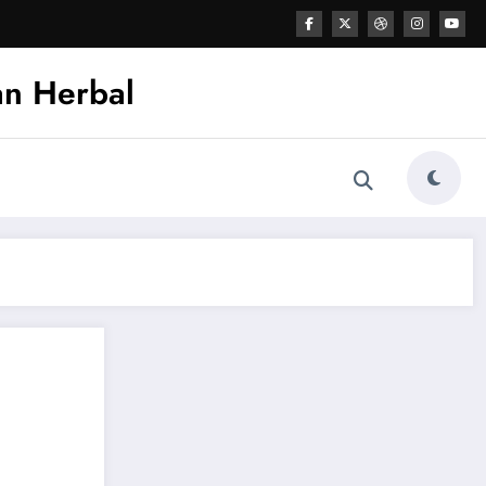
an Herbal