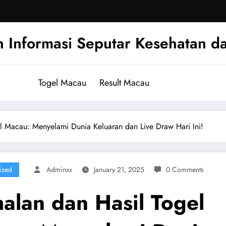
n Informasi Seputar Kesehatan d
Togel Macau
Result Macau
l Macau: Menyelami Dunia Keluaran dan Live Draw Hari Ini!
ized
Adminxx
January 21, 2025
0 Comments
alan dan Hasil Togel