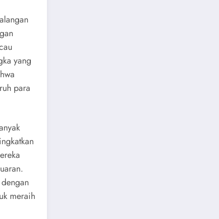
kalangan
ngan
acau
gka yang
ahwa
aruh para
Banyak
ingkatkan
ereka
uaran.
, dengan
uk meraih