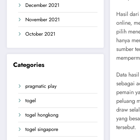
December 2021
Hasil dar
November 2021
online, m
pilih men
October 2021
hanya men
sumber te
mempermud
Categories
Data hasil
sebagai a
pragmatic play
pemain ya
togel
peluang me
draw sela
togel hongkong
yang besa
tersebut.
togel singapore