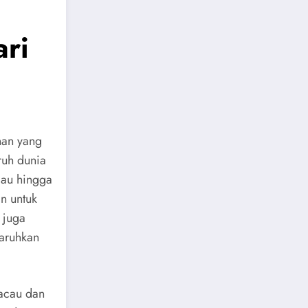
ari
nan yang
ruh dunia
cau hingga
in untuk
 juga
taruhkan
acau dan