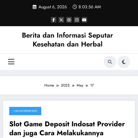
Skip
August 6, 2026
8:03:56 AM
to
content
Berita dan Informasi Seputar
Kesehatan dan Herbal
Home
2025
May
17
UNCATEGORIZED
May 17, 2025
Slot Game Deposit Indosat Provider
dan juga Cara Melakukannya