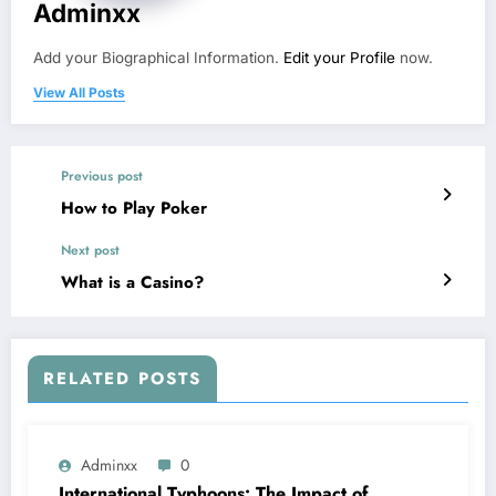
Adminxx
Add your Biographical Information.
Edit your Profile
now.
View All Posts
Previous post
How to Play Poker
Next post
What is a Casino?
RELATED POSTS
Adminxx
0
International Typhoons: The Impact of