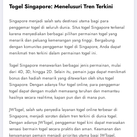
Togel Singapore: Menelusuri Tren Terkini
Singapore menjadi salah satu destinasi utama bagi para
penggemar togel di seluruh dunia. Situs togel Singapore terkenal
karena menyediakan berbagai pilihan permainan togel yang
menarik dan peluang kemenangan yang tinggi. Bergabung
dengan komunitas penggemar togel di Singapore, Anda dapat
menikmati tren terkini dalam permainan togel ini.
Togel Singapore menawarkan berbagai jenis permainan, mulai
dari 4D, 3D, hingga 2D. Selain itu, pemain juga dapat menikmati
bonus dan hadiah menarik yang ditawarkan oleh situs togel
Singapore. Dengan adanya fitur togel online, para penggemar
togel dapat dengan mudah memasang taruhan dan memantau
hasilnya secara real-time, kapan pun dan di mana pun.
JWTogel, salah satu penyedia layanan togel online terbesar di
Singapore, menjadi sorotan dalam tren terkini di dunia togel.
Dengan adanya JWTogel, penggemar togel kini dapat merasakan
sensasi bermain togel secara praktis dan aman. Keamanan dan
kenyamanan pemain menjadi prioritas utama bagi JWTogel,