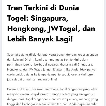
Tren Terkini di Dunia
Togel: Singapura,
Hongkong, JWTogel, dan
Lebih Banyak Lagi!
Selamat datang di dunia togel yang penuh dengan keberuntungan
dan kejutan! Di sini, kami akan mengulas tren terkini dalam
permainan togel di berbagai negara, khususnya di Singapura,
Hongkong, dan JW Togel. Jangan khawatir jika Anda tidak punya
waktu untuk datang ke tempat-tempat tersebut, karena kini togel
juga dapat dimainkan secara online!
Dalam artikel ini, kita akan membahas togel Singapore yang telah
menjadi sorotan banyak orang. Dengan sistem yang terorganisir
dengan baik, togel Singapore menawarkan peluang menang yang
tinggi dan berbagai macam pilihan taruhan. Anda dapat memilih