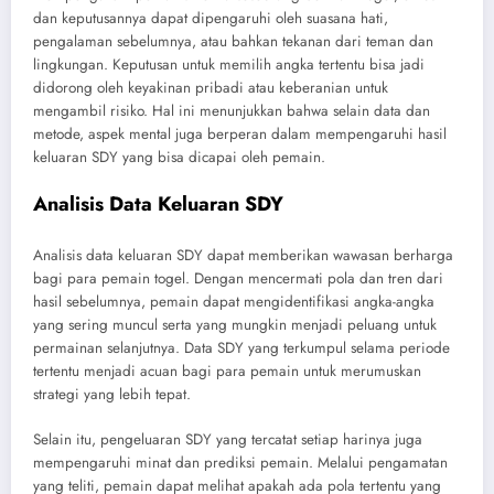
dan keputusannya dapat dipengaruhi oleh suasana hati,
pengalaman sebelumnya, atau bahkan tekanan dari teman dan
lingkungan. Keputusan untuk memilih angka tertentu bisa jadi
didorong oleh keyakinan pribadi atau keberanian untuk
mengambil risiko. Hal ini menunjukkan bahwa selain data dan
metode, aspek mental juga berperan dalam mempengaruhi hasil
keluaran SDY yang bisa dicapai oleh pemain.
Analisis Data Keluaran SDY
Analisis data keluaran SDY dapat memberikan wawasan berharga
bagi para pemain togel. Dengan mencermati pola dan tren dari
hasil sebelumnya, pemain dapat mengidentifikasi angka-angka
yang sering muncul serta yang mungkin menjadi peluang untuk
permainan selanjutnya. Data SDY yang terkumpul selama periode
tertentu menjadi acuan bagi para pemain untuk merumuskan
strategi yang lebih tepat.
Selain itu, pengeluaran SDY yang tercatat setiap harinya juga
mempengaruhi minat dan prediksi pemain. Melalui pengamatan
yang teliti, pemain dapat melihat apakah ada pola tertentu yang