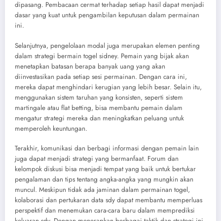
dipasang. Pembacaan cermat terhadap setiap hasil dapat menjadi
dasar yang kuat untuk pengambilan keputusan dalam permainan
ini.
Selanjutnya, pengelolaan modal juga merupakan elemen penting
dalam strategi bermain togel sidney. Pemain yang bijak akan
menetapkan batasan berapa banyak uang yang akan
diinvestasikan pada setiap sesi permainan. Dengan cara ini,
mereka dapat menghindari kerugian yang lebih besar. Selain itu,
menggunakan sistem taruhan yang konsisten, seperti sistem
martingale atau flat betting, bisa membantu pemain dalam
mengatur strategi mereka dan meningkatkan peluang untuk
memperoleh keuntungan.
Terakhir, komunikasi dan berbagi informasi dengan pemain lain
juga dapat menjadi strategi yang bermanfaat. Forum dan
kelompok diskusi bisa menjadi tempat yang baik untuk bertukar
pengalaman dan tips tentang angka-angka yang mungkin akan
muncul. Meskipun tidak ada jaminan dalam permainan togel,
kolaborasi dan pertukaran data sdy dapat membantu memperluas
perspektif dan menemukan cara-cara baru dalam memprediksi
keluaran sdy. Dengan menerapkan berbagai taktik dan strategi ini,