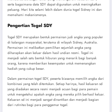
serta bagaimana data SDY dapat digunakan untuk meningkatkan
peluang. Mari kita selami lebih dalam dunia togel Sidney ini dan
memahami mekanismenya.
Pengertian Togel SDY
Togel SDY merupakan bentuk permainan judi angka yang populer
di kalangan masyarakat, terutama di wilayah Sidney, Australia.
Permainan ini melibatkan pemilihan sejumlah angka yang
diharapkan akan keluar dalam hasil undian resmi. Togel ini
menjadi salah satu bentuk hiburan yang menarik bagi banyak
orang, karena memberikan kesempatan untuk memenangkan
hadiah yang cukup besar.
Dalam permainan togel SDY, peserta biasanya memilih angka dari
kombinasi yang telah ditentukan. Setiap harinya, hasil keluaran sd
yang diadakan secara resmi menjadi acuan bagi para pemain
untuk mengetahui apakah angka yang mereka pilih berhasil keluar.
Keluaran sd ini menjadi sangat dinantikan dan menjadi bagian
dari rutinitas bagi para penggemar togel.