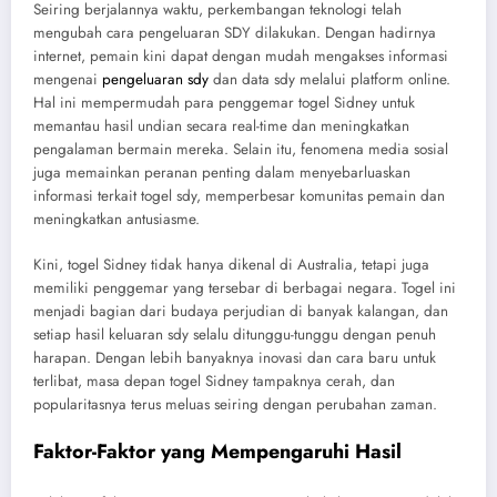
Seiring berjalannya waktu, perkembangan teknologi telah
mengubah cara pengeluaran SDY dilakukan. Dengan hadirnya
internet, pemain kini dapat dengan mudah mengakses informasi
mengenai
pengeluaran sdy
dan data sdy melalui platform online.
Hal ini mempermudah para penggemar togel Sidney untuk
memantau hasil undian secara real-time dan meningkatkan
pengalaman bermain mereka. Selain itu, fenomena media sosial
juga memainkan peranan penting dalam menyebarluaskan
informasi terkait togel sdy, memperbesar komunitas pemain dan
meningkatkan antusiasme.
Kini, togel Sidney tidak hanya dikenal di Australia, tetapi juga
memiliki penggemar yang tersebar di berbagai negara. Togel ini
menjadi bagian dari budaya perjudian di banyak kalangan, dan
setiap hasil keluaran sdy selalu ditunggu-tunggu dengan penuh
harapan. Dengan lebih banyaknya inovasi dan cara baru untuk
terlibat, masa depan togel Sidney tampaknya cerah, dan
popularitasnya terus meluas seiring dengan perubahan zaman.
Faktor-Faktor yang Mempengaruhi Hasil