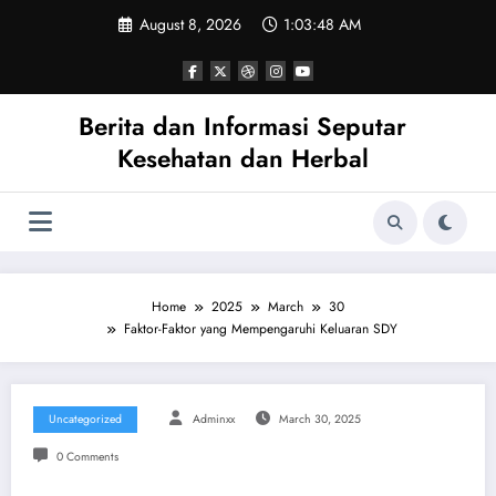
Skip
August 8, 2026
1:03:49 AM
to
content
Berita dan Informasi Seputar
Kesehatan dan Herbal
Home
2025
March
30
Faktor-Faktor yang Mempengaruhi Keluaran SDY
Uncategorized
Adminxx
March 30, 2025
0 Comments