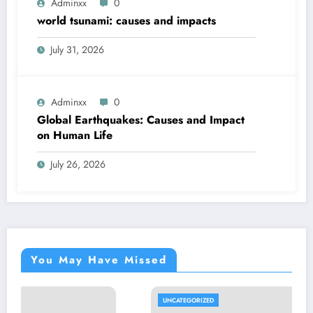
Adminxx
0
world tsunami: causes and impacts
July 31, 2026
Adminxx
0
Global Earthquakes: Causes and Impact
on Human Life
July 26, 2026
You May Have Missed
UNCATEGORIZED