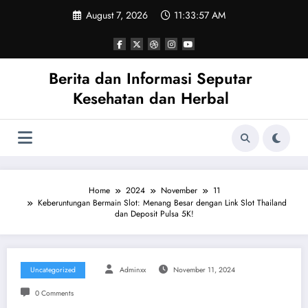
Skip
August 7, 2026
11:33:58 AM
to
content
Berita dan Informasi Seputar
Kesehatan dan Herbal
Home
2024
November
11
Keberuntungan Bermain Slot: Menang Besar dengan Link Slot Thailand
dan Deposit Pulsa 5K!
Uncategorized
Adminxx
November 11, 2024
0 Comments