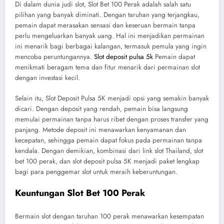
Di dalam dunia judi slot, Slot Bet 100 Perak adalah salah satu
pilihan yang banyak diminati. Dengan taruhan yang terjangkau,
pemain dapat merasakan sensasi dan keseruan bermain tanpa
perlu mengeluarkan banyak uang. Hal ini menjadikan permainan
ini menarik bagi berbagai kalangan, termasuk pemula yang ingin
mencoba peruntungannya.
Slot deposit pulsa 5k
Pemain dapat
menikmati beragam tema dan fitur menarik dari permainan slot
dengan investasi kecil.
Selain itu, Slot Deposit Pulsa 5K menjadi opsi yang semakin banyak
dicari. Dengan deposit yang rendah, pemain bisa langsung
memulai permainan tanpa harus ribet dengan proses transfer yang
panjang. Metode deposit ini menawarkan kenyamanan dan
kecepatan, sehingga pemain dapat fokus pada permainan tanpa
kendala. Dengan demikian, kombinasi dari link slot Thailand, slot
bet 100 perak, dan slot deposit pulsa 5K menjadi paket lengkap
bagi para penggemar slot untuk meraih keberuntungan.
Keuntungan Slot Bet 100 Perak
Bermain slot dengan taruhan 100 perak menawarkan kesempatan