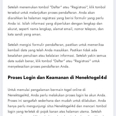
Setelah menemukan tombol "Daftar" atau "Registrasi", klik tombol
tersebut untuk melanjutkan proses pendaftaran. Anda akan
diarahkan ke halaman registrasi yang berisi formulir yang perlu
Anda isi. Isilah informasi yang diperlukan dengan lengkap dan
akurat, seperti nama lengkap, alamat email, nomor telepon, dan
kata sandi yang aman.
Setelah mengisi formulir pendaftaran, pastikan untuk memeriksa
kembali data yang telah Anda masukkan. Pastikan tidak ada
kesalahan penulisan atau kelalaian informasi. Setelah yakin semua
data sudah benar, klik tombol "Daftar" atau "Registrasi" untuk
menyelesaikan proses pendaftaran Anda.
Proses Login dan Keamanan di Nenektogel4d
Untuk memulai pengalaman bermain togel online di
Nenektogel4d, Anda perlu melakukan proses login ke akun Anda.
Proses ini sangatlah sederhana dan mudah untuk dilakukan. Anda
hanya perlu mengunjungi situs Nenektogel4d dan mencari tombol
login yang terletak di pojok kanan atas halaman utama. Setelah