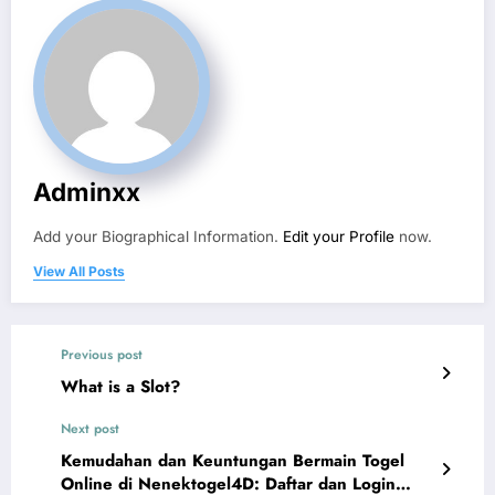
Adminxx
Add your Biographical Information.
Edit your Profile
now.
View All Posts
Previous post
What is a Slot?
Next post
Kemudahan dan Keuntungan Bermain Togel
Online di Nenektogel4D: Daftar dan Login