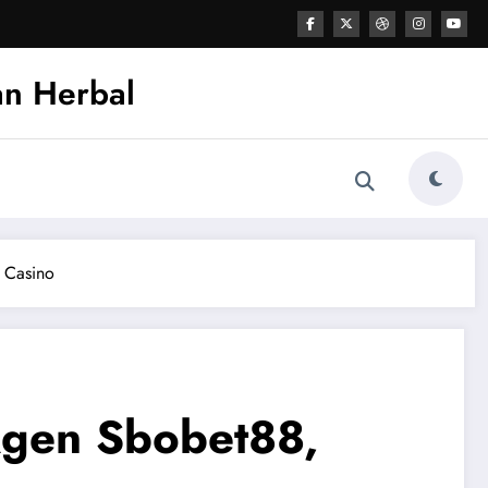
an Herbal
 Casino
Agen Sbobet88,