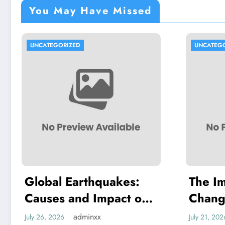
You May Have Missed
UNCATEGORIZED
U
:
The Impact of Climate
W
on
Change on Global
A
Natural Disasters
P
adminxx
July 21, 2026
Jul