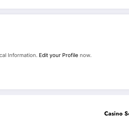
cal Information.
Edit your Profile
now.
Casino S