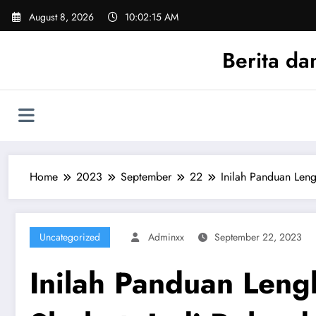
Skip
August 8, 2026
10:02:16 AM
to
content
Berita da
Home
2023
September
22
Inilah Panduan Len
Uncategorized
Adminxx
September 22, 2023
Inilah Panduan Len