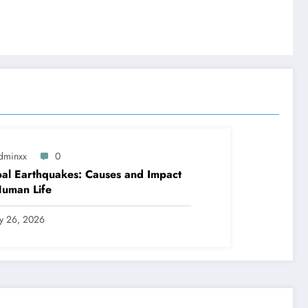
dminxx
0
al Earthquakes: Causes and Impact
Human Life
ly 26, 2026