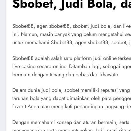
Sbobet, Judi Bola, d
Sbobet88, agen sbobet88, sbobet, judi bola, dan li
ini. Namun, masih banyak yang belum mengetahui secar
untuk memahami Sbobet88, agen sbobet88, sbobet, jud
Sbobet88 adalah salah satu platform judi online terke
live casino secara online. Ditambah lagi, sebagai 
bermain dengan tenang dan bebas dari khawatir.
Dalam dunia judi bola, sbobet memiliki reputasi yang
taruhan bola yang dapat dimainkan oleh para penggem
favorit Anda atau mengikuti pertandingan langsung de
Dengan memahami konsep dan aturan bermain, serta m
menyenangkan serta menguntungkan. Jadi, mari kita m