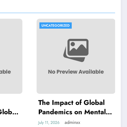
UNCATEGORIZED
of Global
Latest Health News
n Mental
from WHO
xx
adminxx
July 6, 2026