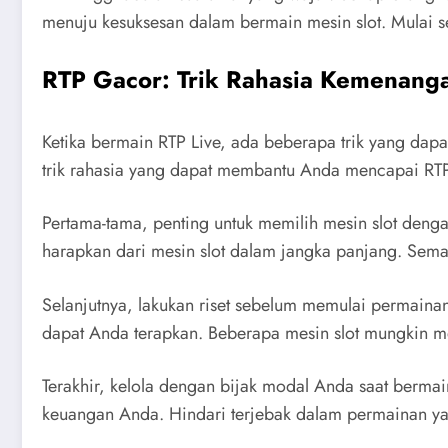
menuju kesuksesan dalam bermain mesin slot. Mulai se
RTP Gacor: Trik Rahasia Kemenang
Ketika bermain RTP Live, ada beberapa trik yang da
trik rahasia yang dapat membantu Anda mencapai RT
Pertama-tama, penting untuk memilih mesin slot deng
harapkan dari mesin slot dalam jangka panjang. Sem
Selanjutnya, lakukan riset sebelum memulai permainan 
dapat Anda terapkan. Beberapa mesin slot mungkin me
Terakhir, kelola dengan bijak modal Anda saat bermai
keuangan Anda. Hindari terjebak dalam permainan yan