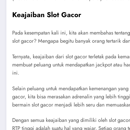
Keajaiban Slot Gacor
Pada kesempatan kali ini, kita akan membahas tentan
slot gacor? Mengapa begitu banyak orang tertarik dan 
Ternyata, keajaiban dari slot gacor terletak pada k
membuat peluang untuk mendapatkan jackpot atau had
ini.
Selain peluang untuk mendapatkan kemenangan yang l
gacor, kita bisa merasakan adrenalin yang lebih tin
bermain slot gacor menjadi lebih seru dan memuaska
Dengan semua keajaiban yang dimiliki oleh slot gaco
RTP tinggi adalah suatu hal yang wajar. Setiap orang 