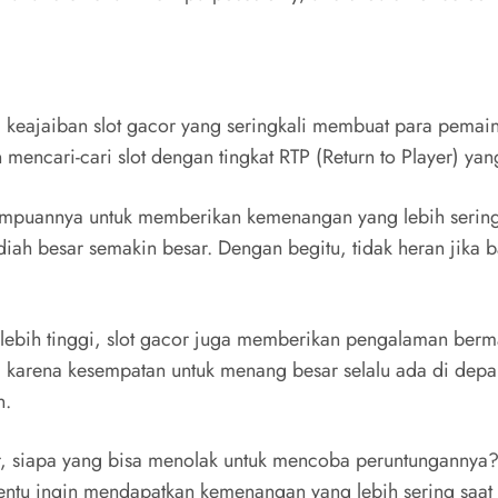
g keajaiban slot gacor yang seringkali membuat para pemai
mencari-cari slot dengan tingkat RTP (Return to Player) yan
emampuannya untuk memberikan kemenangan yang lebih sering
iah besar semakin besar. Dengan begitu, tidak heran jika
ebih tinggi, slot gacor juga memberikan pengalaman berma
ggi karena kesempatan untuk menang besar selalu ada di de
n.
r, siapa yang bisa menolak untuk mencoba peruntungannya? 
tentu ingin mendapatkan kemenangan yang lebih sering saat b