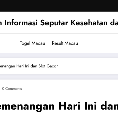
n Informasi Seputar Kesehatan d
Togel Macau
Result Macau
enangan Hari Ini dan Slot Gacor
0 Comments
emenangan Hari Ini dan