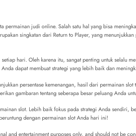
nta permainan judi online. Salah satu hal yang bisa meni
upakan singkatan dari Return to Player, yang menunjukkan
 setiap hari. Oleh karena itu, sangat penting untuk selalu
i, Anda dapat membuat strategi yang lebih baik dan menin
kkan persentase kemenangan, hasil dari permainan slot teta
ikan gambaran tentang seberapa besar peluang Anda untu
ainan slot. Lebih baik fokus pada strategi Anda sendiri, 
 beruntung dengan permainan slot Anda hari ini!
tional and entertainment purposes only, and should not be co