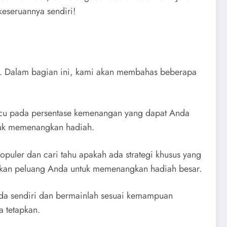
keseruannya sendiri!
da. Dalam bagian ini, kami akan membahas beberapa
ngacu pada persentase kemenangan yang dapat Anda
ntuk memenangkan hadiah.
populer dan cari tahu apakah ada strategi khusus yang
katkan peluang Anda untuk memenangkan hadiah besar.
Anda sendiri dan bermainlah sesuai kemampuan
a tetapkan.