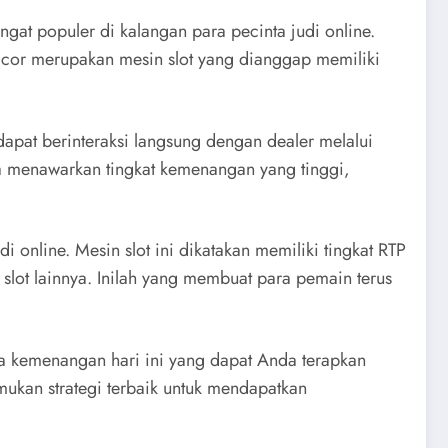
ngat populer di kalangan para pecinta judi online.
cor merupakan mesin slot yang dianggap memiliki
apat berinteraksi langsung dengan dealer melalui
a menawarkan tingkat kemenangan yang tinggi,
online. Mesin slot ini dikatakan memiliki tingkat RTP
slot lainnya. Inilah yang membuat para pemain terus
ia kemenangan hari ini yang dapat Anda terapkan
emukan strategi terbaik untuk mendapatkan