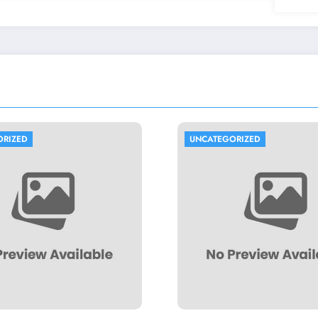
CATEGORIZED
UNCATEGORIZED