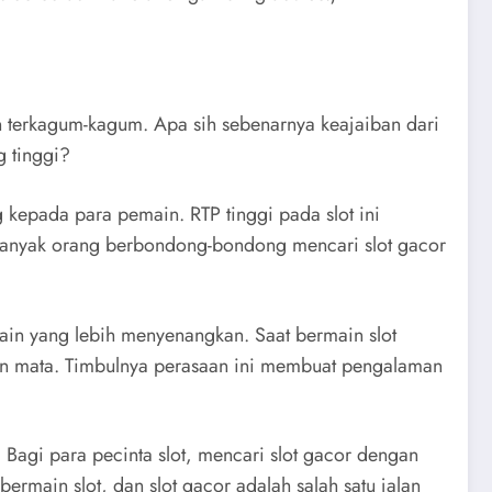
n terkagum-kagum. Apa sih sebenarnya keajaiban dari
g tinggi?
 kepada para pemain. RTP tinggi pada slot ini
 banyak orang berbondong-bondong mencari slot gacor
in yang lebih menyenangkan. Saat bermain slot
pan mata. Timbulnya perasaan ini membuat pengalaman
Bagi para pecinta slot, mencari slot gacor dengan
ermain slot, dan slot gacor adalah salah satu jalan