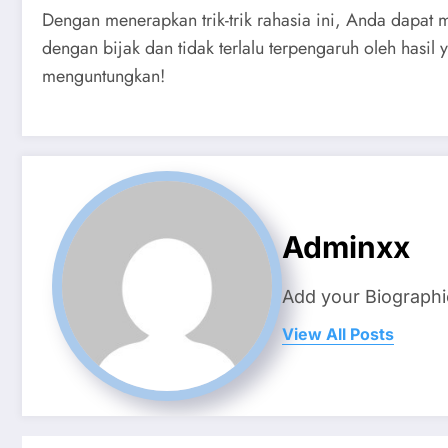
Dengan menerapkan trik-trik rahasia ini, Anda dapa
dengan bijak dan tidak terlalu terpengaruh oleh has
menguntungkan!
Adminxx
Add your Biographi
View All Posts