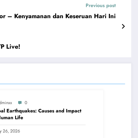
Previous post
acor – Kenyamanan dan Keseruan Hari Ini
P Live!
dminxx
0
al Earthquakes: Causes and Impact
Human Life
ly 26, 2026