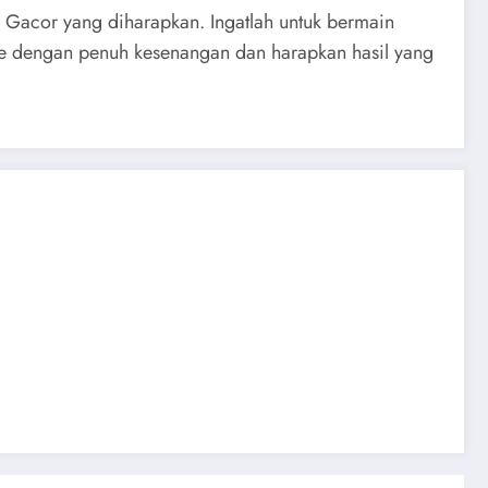
Gacor yang diharapkan. Ingatlah untuk bermain
ive dengan penuh kesenangan dan harapkan hasil yang