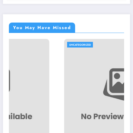
You May Have Missed
UNCATEGORIZED