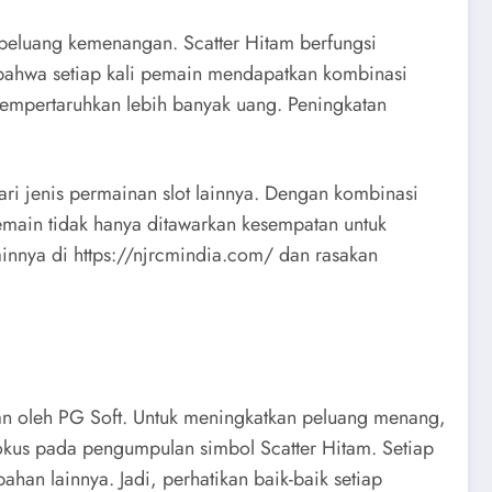
 peluang kemenangan. Scatter Hitam berfungsi
 bahwa setiap kali pemain mendapatkan kombinasi
empertaruhkan lebih banyak uang. Peningkatan
i jenis permainan slot lainnya. Dengan kombinasi
main tidak hanya ditawarkan kesempatan untuk
nnya di https://njrcmindia.com/ dan rasakan
kan oleh PG Soft. Untuk meningkatkan peluang menang,
fokus pada pengumpulan simbol Scatter Hitam. Setiap
an lainnya. Jadi, perhatikan baik-baik setiap