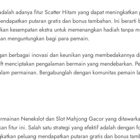
 adalah adanya fitur Scatter Hitam yang dapat meningkatkan
dapatkan putaran gratis dan bonus tambahan. Ini berarti
atkan kesempatan ekstra untuk memenangkan hadiah tanpa m
 dan menguntungkan bagi para pemain.
an berbagai inovasi dan keunikan yang membedakannya dar
oft menciptakan pengalaman bermain yang mendebarkan. Pe
alam permainan. Bergabunglah dengan komunitas pemain lai
 permainan Nenekslot dan Slot Mahjong Gacor yang ditawar
itur ini. Salah satu strategi yang efektif adalah dengan 
atkan peluang mendapatkan putaran gratis dan bonus tambah