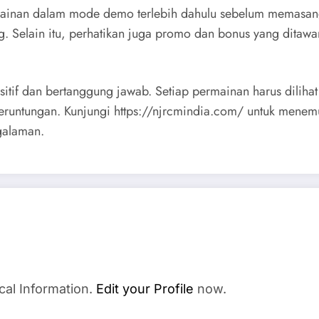
ainan dalam mode demo terlebih dahulu sebelum memasang
ng. Selain itu, perhatikan juga promo dan bonus yang ditawa
itif dan bertanggung jawab. Setiap permainan harus diliha
keberuntungan. Kunjungi https://njrcmindia.com/ untuk mene
galaman.
cal Information.
Edit your Profile
now.