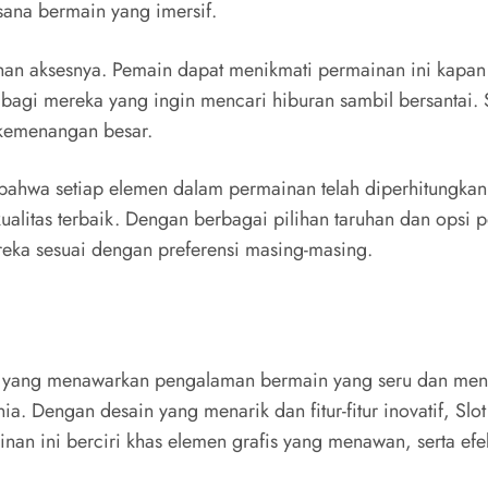
ana bermain yang imersif.
han aksesnya. Pemain dapat menikmati permainan ini kapan 
bagi mereka yang ingin mencari hiburan sambil bersantai. S
kemenangan besar.
ahwa setiap elemen dalam permainan telah diperhitungkan
alitas terbaik. Dengan berbagai pilihan taruhan dan opsi
ka sesuai dengan preferensi masing-masing.
 yang menawarkan pengalaman bermain yang seru dan mengun
dunia. Dengan desain yang menarik dan fitur-fitur inovatif
an ini berciri khas elemen grafis yang menawan, serta efe