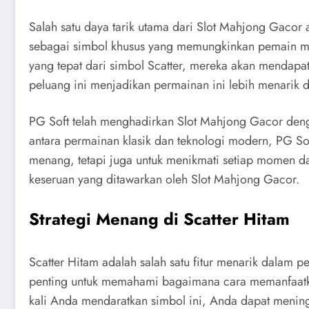
Salah satu daya tarik utama dari Slot Mahjong Gacor
sebagai simbol khusus yang memungkinkan pemain men
yang tepat dari simbol Scatter, mereka akan mendap
peluang ini menjadikan permainan ini lebih menarik
PG Soft telah menghadirkan Slot Mahjong Gacor deng
antara permainan klasik dan teknologi modern, PG S
menang, tetapi juga untuk menikmati setiap momen d
keseruan yang ditawarkan oleh Slot Mahjong Gacor.
Strategi Menang di Scatter Hitam
Scatter Hitam adalah salah satu fitur menarik dalam
penting untuk memahami bagaimana cara memanfaatkan f
kali Anda mendaratkan simbol ini, Anda dapat meningk