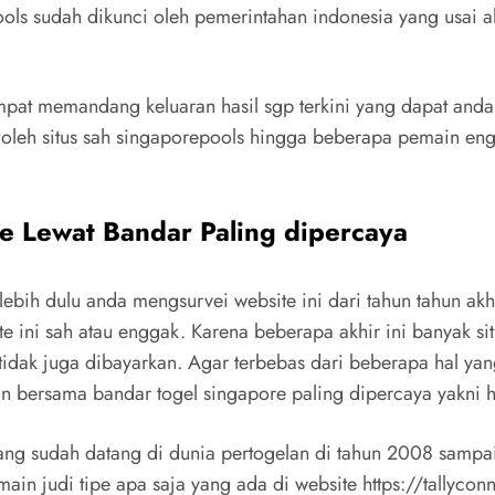
ols sudah dikunci oleh pemerintahan indonesia yang usai al
mpat memandang keluaran hasil sgp terkini yang dapat anda 
 oleh situs sah singaporepools hingga beberapa pemain eng
e Lewat Bandar Paling dipercaya
lebih dulu anda mengsurvei website ini dari tahun tahun ak
ite ini sah atau enggak. Karena beberapa akhir ini banyak si
 tidak juga dibayarkan. Agar terbebas dari beberapa hal y
bersama bandar togel singapore paling dipercaya yakni ht
ang sudah datang di dunia pertogelan di tahun 2008 sampa
main judi tipe apa saja yang ada di website https://tallyco