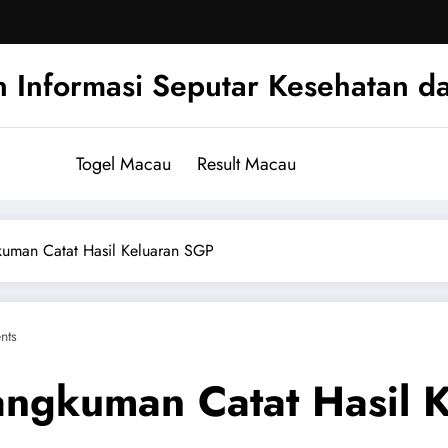
n Informasi Seputar Kesehatan d
Togel Macau
Result Macau
uman Catat Hasil Keluaran SGP
nts
ngkuman Catat Hasil 