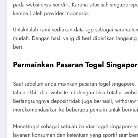
pada websitenya sendiri. Karena situs sah singaporepo
kembali oleh provider indonesia.
Untukitulah kami sediakan data sgp sebagai sarana te
mudah. Dengan hasil yang di beri diberikan langsung
beri.
Permainkan Pasaran Togel Singapor
Saat sebelum anda mainkan pasaran togel singapore, 
tahun akhir dari website ini dengan bisa ketahui webs
Berlangsungnya deposit tidak juga berhasil, withdraw
merekomendasikan ke beberapa pemain untuk bermain 
Nenektogel sebagai sebuah bandar togel singapore y
layanan konsumen dan ketentuan yang sportif saat ber