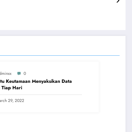
dminxx
0
itu Keutamaan Menyaksikan Data
 Tiap Hari
rch 29, 2022