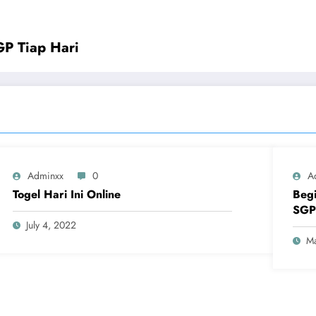
P Tiap Hari
Adminxx
0
A
Togel Hari Ini Online
Beg
SGP
July 4, 2022
Ma