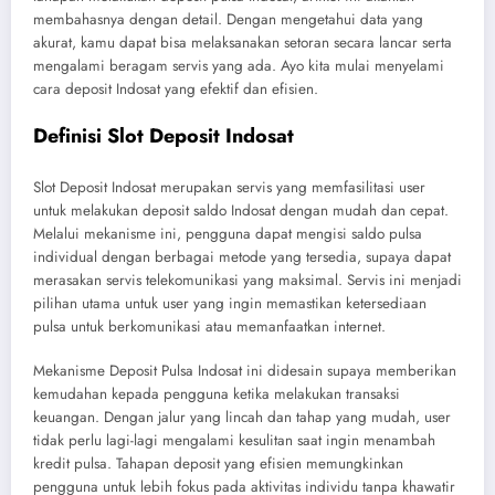
membahasnya dengan detail. Dengan mengetahui data yang
akurat, kamu dapat bisa melaksanakan setoran secara lancar serta
mengalami beragam servis yang ada. Ayo kita mulai menyelami
cara deposit Indosat yang efektif dan efisien.
Definisi Slot Deposit Indosat
Slot Deposit Indosat merupakan servis yang memfasilitasi user
untuk melakukan deposit saldo Indosat dengan mudah dan cepat.
Melalui mekanisme ini, pengguna dapat mengisi saldo pulsa
individual dengan berbagai metode yang tersedia, supaya dapat
merasakan servis telekomunikasi yang maksimal. Servis ini menjadi
pilihan utama untuk user yang ingin memastikan ketersediaan
pulsa untuk berkomunikasi atau memanfaatkan internet.
Mekanisme Deposit Pulsa Indosat ini didesain supaya memberikan
kemudahan kepada pengguna ketika melakukan transaksi
keuangan. Dengan jalur yang lincah dan tahap yang mudah, user
tidak perlu lagi-lagi mengalami kesulitan saat ingin menambah
kredit pulsa. Tahapan deposit yang efisien memungkinkan
pengguna untuk lebih fokus pada aktivitas individu tanpa khawatir