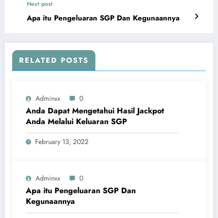
Next post
Apa itu Pengeluaran SGP Dan Kegunaannya
RELATED POSTS
Adminxx
0
Anda Dapat Mengetahui Hasil Jackpot
Anda Melalui Keluaran SGP
February 13, 2022
Adminxx
0
Apa itu Pengeluaran SGP Dan
Kegunaannya