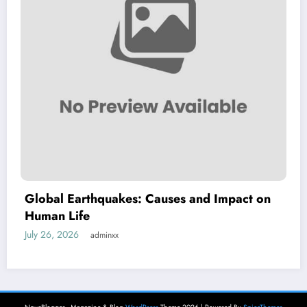
l Earthquakes: Causes and Impact on
The Im
 Life
Natural
 2026
July 21, 
adminxx