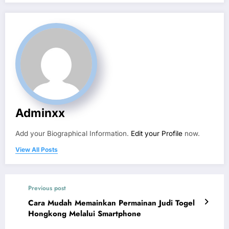
Adminxx
Add your Biographical Information.
Edit your Profile
now.
View All Posts
Previous post
Cara Mudah Memainkan Permainan Judi Togel
Hongkong Melalui Smartphone