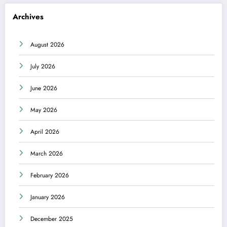
Archives
August 2026
July 2026
June 2026
May 2026
April 2026
March 2026
February 2026
January 2026
December 2025