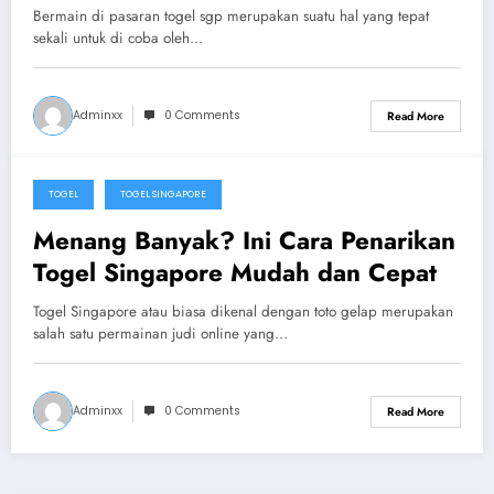
Sekali Untuk Di Coba
Bermain di pasaran togel sgp merupakan suatu hal yang tepat
sekali untuk di coba oleh…
Adminxx
0 Comments
Read More
TOGEL
TOGEL SINGAPORE
November 1, 2021
Menang Banyak? Ini Cara Penarikan
Togel Singapore Mudah dan Cepat
Togel Singapore atau biasa dikenal dengan toto gelap merupakan
salah satu permainan judi online yang…
Adminxx
0 Comments
Read More