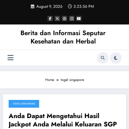
Skip
August 9, 2026
3:23:57 PM
to
content
Berita dan Informasi Seputar
Kesehatan dan Herbal
Home
togel singapore
TOGEL SINGAPORE
February 13, 2022
Anda Dapat Mengetahui Hasil
Jackpot Anda Melalui Keluaran SGP