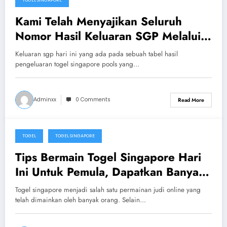
TOGEL SINGAPORE
February 2, 2022
Kami Telah Menyajikan Seluruh
Nomor Hasil Keluaran SGP Melalui
Situs Resminya
Keluaran sgp hari ini yang ada pada sebuah tabel hasil
pengeluaran togel singapore pools yang…
Adminxx
0 Comments
Read More
TOGEL
TOGEL SINGAPORE
December 10, 2021
Tips Bermain Togel Singapore Hari
Ini Untuk Pemula, Dapatkan Banyak
Keuntungannya!
Togel singapore menjadi salah satu permainan judi online yang
telah dimainkan oleh banyak orang. Selain…