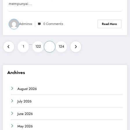
mempunyai…
Adminxx
0 Comments
Read More
Posts
…
1
122
123
124
pagination
Archives
August 2026
July 2026
June 2026
May 2026