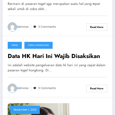
Sekali Untuk Di Coba
Bermain di pasaran togel sgp merupakan suatu hal yang tepat
sekali untuk di coba oleh…
Adminxx
0 Comments
Read More
TOGEL
TOGEL HONGKONG
November 5, 2021
Data HK Hari Ini Wajib Disaksikan
ini adalah website pengeluaran data hk hari ini yang cepat dalam
pasaran togel hongkong. Di…
Adminxx
0 Comments
Read More
November 1, 2021