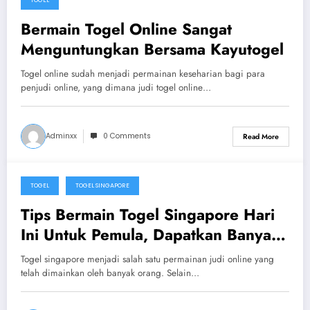
TOGEL
December 11, 2021
Bermain Togel Online Sangat
Menguntungkan Bersama Kayutogel
Togel online sudah menjadi permainan keseharian bagi para
penjudi online, yang dimana judi togel online…
Adminxx
0 Comments
Read More
TOGEL
TOGEL SINGAPORE
December 10, 2021
Tips Bermain Togel Singapore Hari
Ini Untuk Pemula, Dapatkan Banyak
Keuntungannya!
Togel singapore menjadi salah satu permainan judi online yang
telah dimainkan oleh banyak orang. Selain…