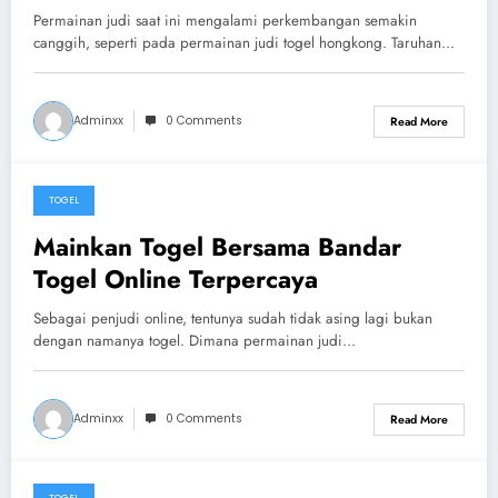
Smartphone
Permainan judi saat ini mengalami perkembangan semakin
canggih, seperti pada permainan judi togel hongkong. Taruhan…
Adminxx
0 Comments
Read More
TOGEL
December 20, 2021
Mainkan Togel Bersama Bandar
Togel Online Terpercaya
Sebagai penjudi online, tentunya sudah tidak asing lagi bukan
dengan namanya togel. Dimana permainan judi…
Adminxx
0 Comments
Read More