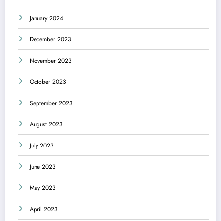
January 2024
December 2023
November 2023
October 2023
September 2023
August 2023
July 2023
June 2023
May 2023
April 2023