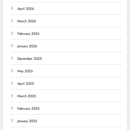
April 2026
March 2026
February 2026
January 2026
December 2025
May 2025
April 2025
March 2025
February 2025
January 2025