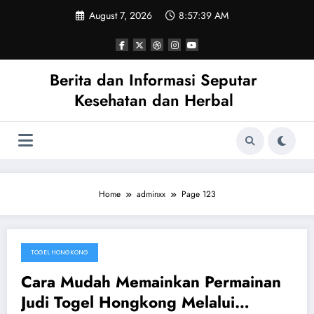
Skip
August 7, 2026
8:57:40 AM
to
content
Berita dan Informasi Seputar
Kesehatan dan Herbal
Home
adminxx
Page 123
TOGEL HONGKONG
January 9, 2022
Cara Mudah Memainkan Permainan
Judi Togel Hongkong Melalui