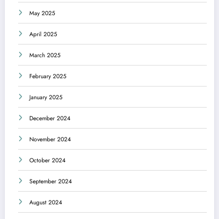
May 2025
April 2025
March 2025
February 2025
January 2025
December 2024
November 2024
October 2024
September 2024
August 2024