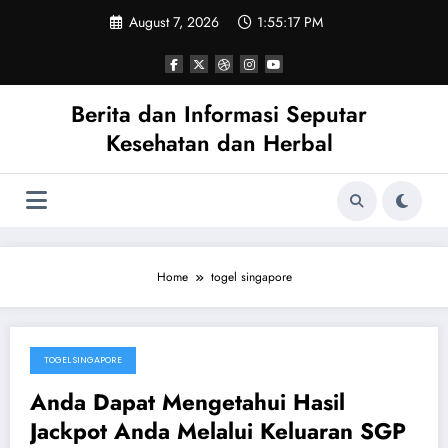
Skip
August 7, 2026
1:55:18 PM
to
content
Berita dan Informasi Seputar
Kesehatan dan Herbal
Home
togel singapore
TOGEL SINGAPORE
February 13, 2022
Anda Dapat Mengetahui Hasil
Jackpot Anda Melalui Keluaran SGP