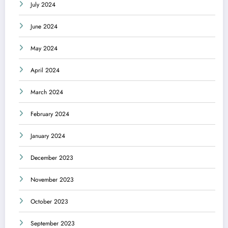
July 2024
June 2024
May 2024
April 2024
March 2024
February 2024
January 2024
December 2023
November 2023
October 2023
September 2023