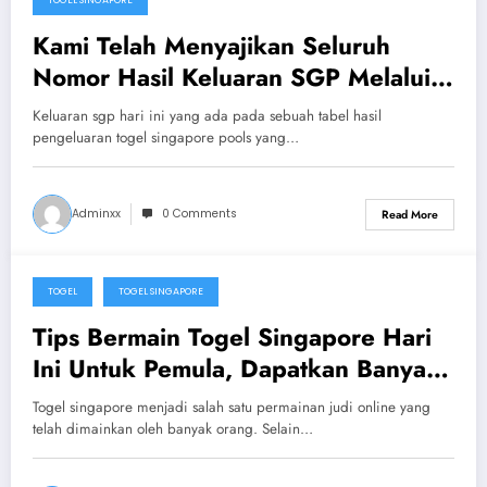
TOGEL SINGAPORE
February 2, 2022
Kami Telah Menyajikan Seluruh
Nomor Hasil Keluaran SGP Melalui
Situs Resminya
Keluaran sgp hari ini yang ada pada sebuah tabel hasil
pengeluaran togel singapore pools yang…
Adminxx
0 Comments
Read More
TOGEL
TOGEL SINGAPORE
December 10, 2021
Tips Bermain Togel Singapore Hari
Ini Untuk Pemula, Dapatkan Banyak
Keuntungannya!
Togel singapore menjadi salah satu permainan judi online yang
telah dimainkan oleh banyak orang. Selain…