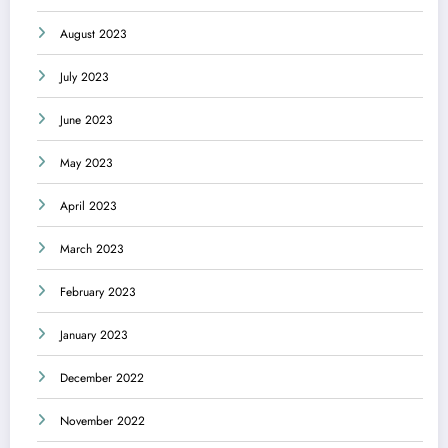
August 2023
July 2023
June 2023
May 2023
April 2023
March 2023
February 2023
January 2023
December 2022
November 2022