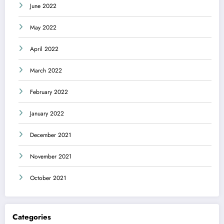
June 2022
May 2022
April 2022
March 2022
February 2022
January 2022
December 2021
November 2021
October 2021
Categories