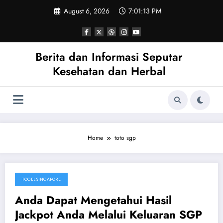
Skip
August 6, 2026
7:01:13 PM
to
content
Berita dan Informasi Seputar
Kesehatan dan Herbal
Home
toto sgp
TOGEL SINGAPORE
February 13, 2022
Anda Dapat Mengetahui Hasil
Jackpot Anda Melalui Keluaran SGP