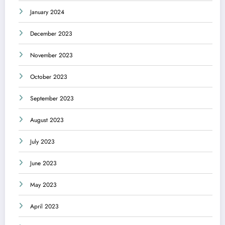
January 2024
December 2023
November 2023
October 2023
September 2023
August 2023
July 2023
June 2023
May 2023
April 2023