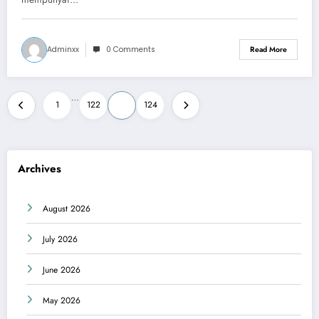
Adminxx
0 Comments
Read More
Posts
…
1
122
123
124
pagination
Archives
August 2026
July 2026
June 2026
May 2026