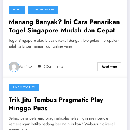
TOGEL
TOGEL SINGAPORE
November 1, 2021
Menang Banyak? Ini Cara Penarikan
Togel Singapore Mudah dan Cepat
Togel Singapore atau biasa dikenal dengan toto gelap merupakan
salah satu permainan judi online yang…
Adminxx
0 Comments
Read More
PRAGMATIC PLAY
October 24, 2021
Trik Jitu Tembus Pragmatic Play
Hingga Puas
Setiap para petarung pragmaticplay jelas ingin memperoleh
kemenangan ketika sedang bermain bukan? Walaupun dikenal
mempunyai…