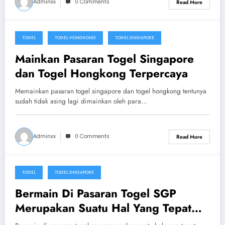
Adminxx
0 Comments
Read More
TOGEL
TOGEL HONGKONG
TOGEL SINGAPORE
November 18, 2021
Mainkan Pasaran Togel Singapore
dan Togel Hongkong Terpercaya
Memainkan pasaran togel singapore dan togel hongkong tentunya
sudah tidak asing lagi dimainkan oleh para…
Adminxx
0 Comments
Read More
TOGEL
TOGEL SINGAPORE
November 15, 2021
Bermain Di Pasaran Togel SGP
Merupakan Suatu Hal Yang Tepat
Sekali Untuk Di Coba