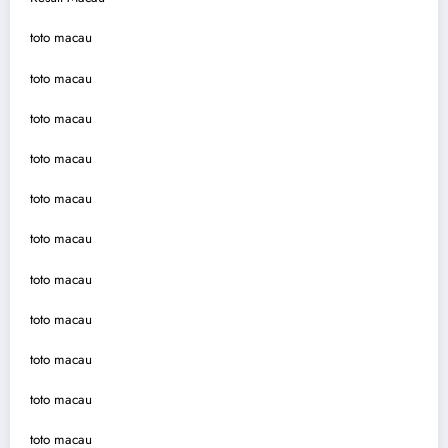
toto macau
toto macau
toto macau
toto macau
toto macau
toto macau
toto macau
toto macau
toto macau
toto macau
toto macau